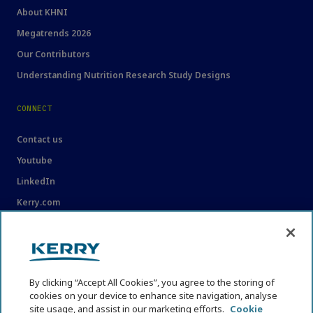
About KHNI
Megatrends 2026
Our Contributors
Understanding Nutrition Research Study Designs
CONNECT
Contact us
Youtube
LinkedIn
Kerry.com
LEGAL
Legal
By clicking “Accept All Cookies”, you agree to the storing of
Privacy Statement
cookies on your device to enhance site navigation, analyse
Cookie Policy
site usage, and assist in our marketing efforts.
Cookie