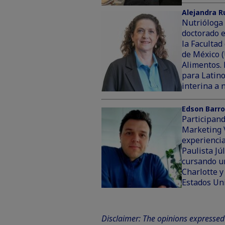
Alejandra R
Nutrióloga 
doctorado e
la Faculta
de México 
Alimentos. 
para Latin
interina a 
Edson Barr
Participan
Marketing 
experiencia
Paulista Jú
cursando un
Charlotte y
Estados Uni
Disclaimer: The opinions expressed 