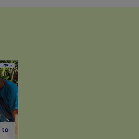
HUNGER
 to