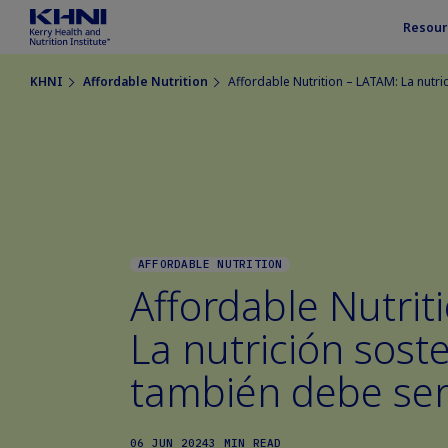
Resour
KHNI
Affordable Nutrition
Affordable Nutrition – LATAM: La nutr
AFFORDABLE NUTRITION
Affordable Nutrit
La nutrición sost
también debe ser
06 JUN 2024
3 MIN READ