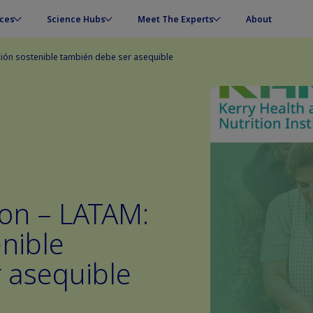
ces
Science Hubs
Meet The Experts
About
ición sostenible también debe ser asequible
ion – LATAM:
enible
 asequible