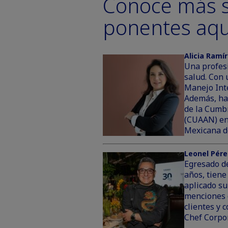
Conoce más s
ponentes aqu
Alicia Ramí
Una profesi
salud. Con 
Manejo Inte
Además, ha
de la Cumbr
(CUAAN) en
Mexicana d
Leonel Pére
Egresado de
años, tiene
aplicado su
menciones 
clientes y
Chef Corpor